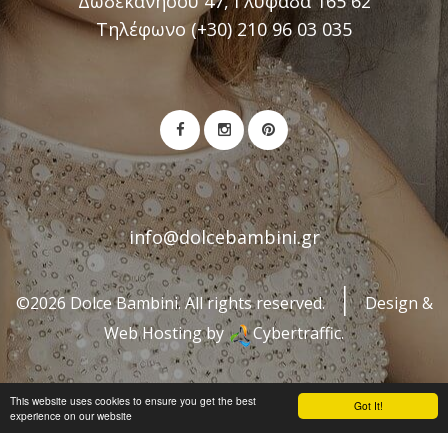
Δωδεκανήσου 47, Γλυφάδα 165 62
Τηλέφωνο (+30) 210 96 03 035
info@dolcebambini.gr
©2026 Dolce Bambini. All rights reserved.
Design &
Web Hosting by
Cybertraffic.
This website uses cookies to ensure you get the best
Got It!
experience on our website