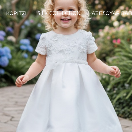
ΚΟΡΙΤΣΙ
SILK COLLECTION
ΑΞΕΣΟΥΑΡ ΒΑΠ
026
Collection 2026
ειμώνας Collection
Φθινόπωρο/Χειμώνας Collection