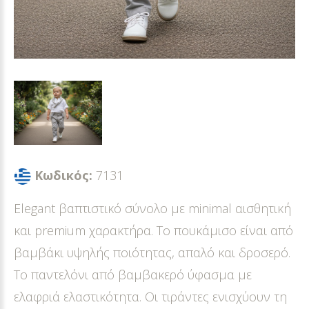
Κωδικός:
7131
Elegant βαπτιστικό σύνολο με minimal αισθητική
και premium χαρακτήρα. Το πουκάμισο είναι από
βαμβάκι υψηλής ποιότητας, απαλό και δροσερό.
Το παντελόνι από βαμβακερό ύφασμα με
ελαφριά ελαστικότητα. Οι τιράντες ενισχύουν τη