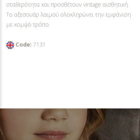
σταθερότητα και προσθέτουν vintage αισθητική.
Το αξεσουάρ λαιμού ολοκληρώνει την εμφάνιση
με κομψό τρόπο.
Code:
7131