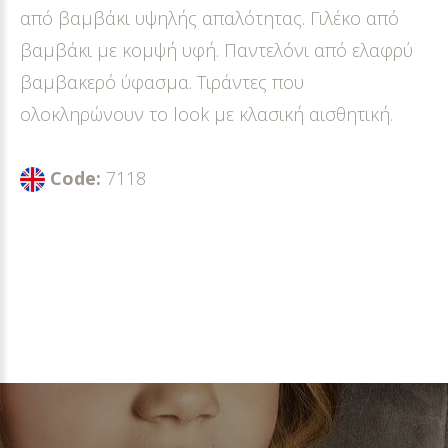
από βαμβάκι υψηλής απαλότητας. Γιλέκο από
βαμβάκι με κομψή υφή. Παντελόνι από ελαφρύ
βαμβακερό ύφασμα. Τιράντες που
ολοκληρώνουν το look με κλασική αισθητική.
Code:
7118