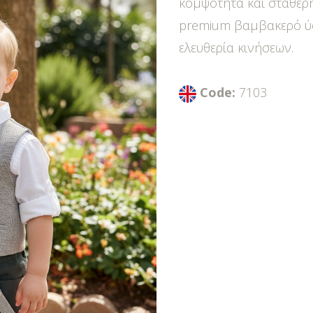
κομψότητα και σταθερή
premium βαμβακερό ύφ
ελευθερία κινήσεων.
Code:
7103