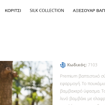
ΚΟΡΙΤΣΙ
SILK COLLECTION
ΑΞΕΣΟΥΑΡ ΒΑΠ
026
Collection 2026
ειμώνας Collection
Φθινόπωρο/Χειμώνας Collection
Κωδικός:
7103
Premium βαπτιστικό σύ
εφαρμογή. Το πουκάμισ
βαμβακερό ύφασμα. Το
λινό βαμβάκι με ελαφ