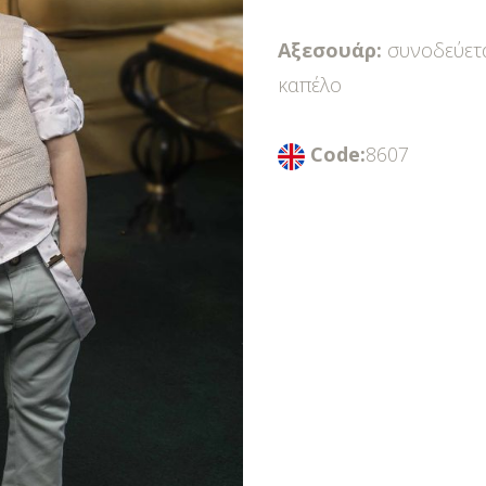
Αξεσουάρ:
συνοδεύετα
καπέλο
Code:
8607