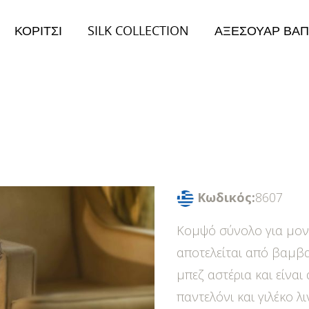
ΚΟΡΙΤΣΙ
SILK COLLECTION
ΑΞΕΣΟΥΑΡ ΒΑΠ
026
Collection 2026
ειμώνας Collection
Φθινόπωρο/Χειμώνας Collection
Κωδικός:
8607
Κομψό σύνολο για μονα
αποτελείται από βαμβ
μπεζ αστέρια και είνα
παντελόνι και γιλέκο λ