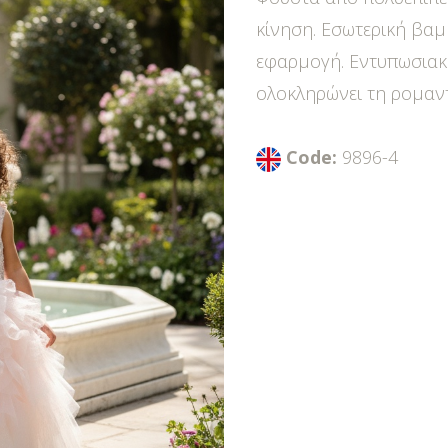
κίνηση. Εσωτερική βα
εφαρμογή. Εντυπωσιακ
ολοκληρώνει τη ρομαντ
Code:
9896-4