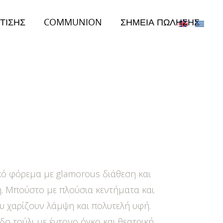
ΤΙΣΗΣ
COMMUNION
ΣΗΜΕΙΑ ΠΩΛΗΣΗΣ
κό φόρεμα με glamorous διάθεση και
. Μπούστο με πλούσια κεντήματα και
ου χαρίζουν λάμψη και πολυτελή υφή.
ο τούλι με έντονο όγκο και θεατρική