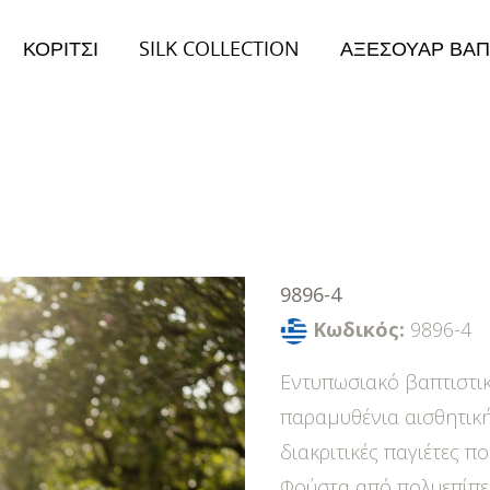
ΚΟΡΙΤΣΙ
SILK COLLECTION
ΑΞΕΣΟΥΑΡ ΒΑΠ
026
Collection 2026
ειμώνας Collection
Φθινόπωρο/Χειμώνας Collection
9896-4
Κωδικός:
9896-4
Εντυπωσιακό βαπτιστι
παραμυθένια αισθητική
διακριτικές παγιέτες π
Φούστα από πολυεπίπεδ