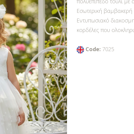
πολυεπίπεδο τούλι με 
Εσωτερική βαμβακερή 
Εντυπωσιακό διακοσμη
κορδέλες που ολοκληρ
Code:
7025