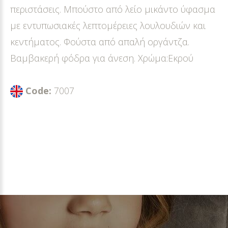
περιστάσεις. Μπούστο από λείο μικάντο ύφασμα
με εντυπωσιακές λεπτομέρειες λουλουδιών και
κεντήματος. Φούστα από απαλή οργάντζα.
Βαμβακερή φόδρα για άνεση. Χρώμα:Εκρού
Code:
7007